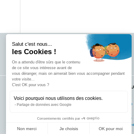
Salut c'est nous...
les Cookies !
On a attendu d'être sûrs que le contenu
de ce site vous intéresse avant de
vous déranger, mais on aimerait bien vous accompagner pendant
votre visite...
C'est OK pour vous ?
COORDONNÉES
PLAN DU
Les Oudinières,
Accueil
Voici pourquoi nous utilisons des cookies.
Parking de Super U
Entreprise
Partage de données avec Google
85740 L’Épine
Activités
Actualités
Consentements certifiés par
02 51 68 07 11
Recrutem
Non merci
Je choisis
OK pour moi
contact@matheconstruction.fr
Contact