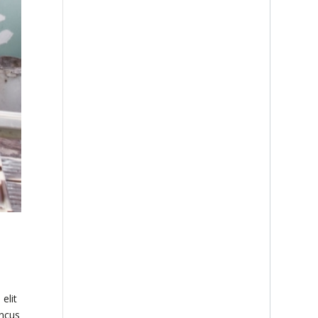
elit
oncus