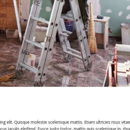
 elit. Quisque molestie scelerisque mattis. Etiam ultricies risus vitae 
acus iaculis eleifend. Fusce justo tortor, mattis quis scelerisque in, rh