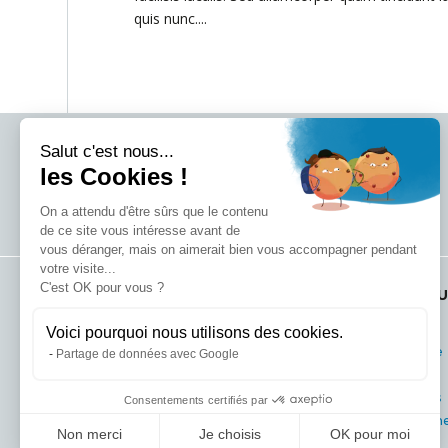
quis nunc....
Salut c'est nous...
les Cookies !
On a attendu d'être sûrs que le contenu
de ce site vous intéresse avant de
vous déranger, mais on aimerait bien vous accompagner pendant
votre visite...
C'est OK pour vous ?
COORDONNÉES
PLAN DU
Les Oudinières,
Accueil
Voici pourquoi nous utilisons des cookies.
Parking de Super U
Entreprise
Partage de données avec Google
85740 L’Épine
Activités
Actualités
Consentements certifiés par
02 51 68 07 11
Recrutem
Non merci
Je choisis
OK pour moi
contact@matheconstruction.fr
Contact